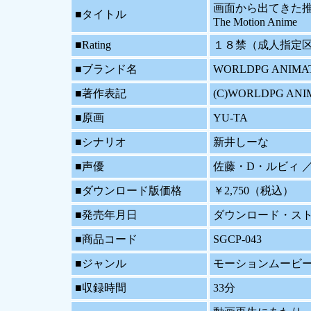
画面から出てきた推
■タイトル
The Motion Anime
■Rating
１８禁（成人指定
■ブランド名
WORLDPG ANIMA
■著作表記
(C)WORLDPG ANIMATI
■原画
YU-TA
■シナリオ
新井しーな
■声優
佐藤・D・ルビィ 
■ダウンロード版価格
￥2,750（税込）
■発売年月日
ダウンロード・ストリ
■商品コード
SGCP-043
■ジャンル
モーションムービーア
■収録時間
33分