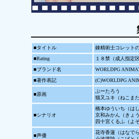
■タイトル
錬精術士コレットのHな
■Rating
１８禁（成人指定
■ブランド名
WORLDPG AN
■著作表記
(C)WORLDPG AN
ぶーたろう
■原画
猫又ユキ（ねこまた
橋本ゆういち（はし
■シナリオ
京和みかん（きょう
四十宮くるふ（よそ
花寺香蓮（はなでら
■声優
小波渡陸（こばと 