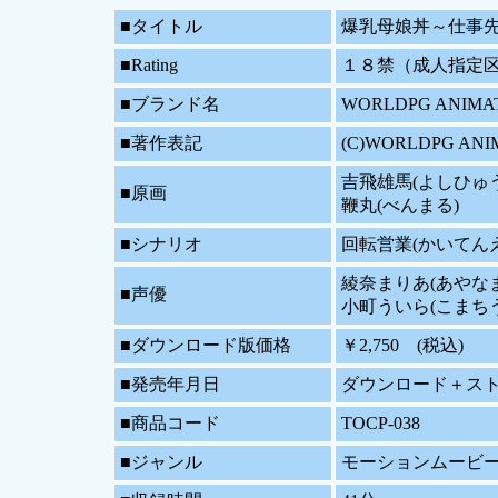
■タイトル
爆乳母娘丼～仕事先の親
■Rating
１８禁（成人指定
■ブランド名
WORLDPG AN
■著作表記
(C)WORLDPG ANIMATIO
吉飛雄馬(よしひゅ
■原画
鞭丸(べんまる)
■シナリオ
回転営業(かいてん
綾奈まりあ(あやな
■声優
小町ういら(こまち
■ダウンロード版価格
￥2,750 (税込)
■発売年月日
ダウンロード＋ストリー
■商品コード
TOCP-038
■ジャンル
モーションムービーア