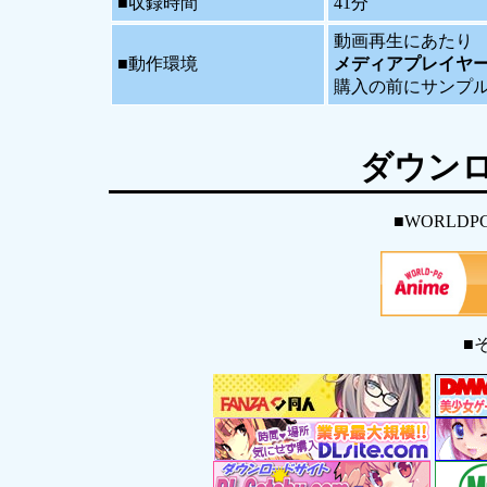
■収録時間
41分
動画再生にあたり
■動作環境
メディアプレイヤ
購入の前にサンプ
ダウン
■WORLDP
■